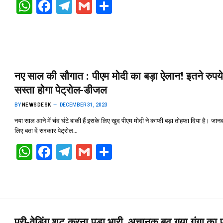
W
F
T
G
S
h
a
el
m
h
at
ce
e
ail
ar
s
b
gr
e
A
o
a
नए साल की सौगात : पीएम मोदी का बड़ा ऐलान! इतने रुप
p
o
m
सस्ता होगा पेट्रोल-डीजल
p
k
BY
NEWSDESK
DECEMBER 31, 2023
नया साल आने में चंद घंटे बाकी हैं इसके लिए खुद पीएम मोदी ने काफी बड़ा तोहफा दिया है। जान
लिए बता दें सरकार पेट्रोल…
W
F
T
G
S
h
a
el
m
h
at
ce
e
ail
ar
s
b
gr
e
A
o
a
प्री-वेडिंग शूट करना पड़ा भारी, अचानक बढ़ गया गंगा का 