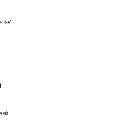
और देखते
ा
ल रही