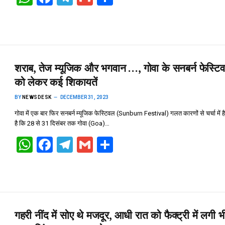
h
a
el
m
h
at
ce
e
ail
ar
s
b
gr
e
A
o
a
शराब, तेज म्यूजिक और भगवान …, गोवा के सनबर्न फेस्टि
p
o
m
को लेकर कई शिकायतें
p
k
BY
NEWSDESK
DECEMBER 31, 2023
गोवा में एक बार फिर सनबर्न म्यूजिक फेस्टिवल (Sunburn Festival) गलत कारणों से चर्चा में ह
है कि 28 से 31 दिसंबर तक गोवा (Goa)…
W
F
T
G
S
h
a
el
m
h
at
ce
e
ail
ar
s
b
gr
e
A
o
a
गहरी नींद में सोए थे मजदूर, आधी रात को फैक्ट्री में लगी 