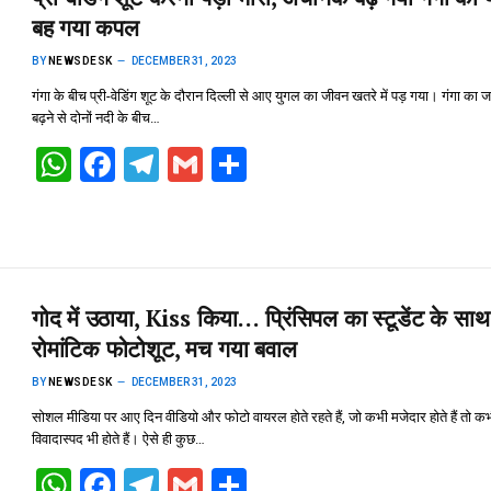
p
o
m
बह गया कपल
p
k
BY
NEWSDESK
DECEMBER 31, 2023
गंगा के बीच प्री-वेडिंग शूट के दौरान दिल्ली से आए युगल का जीवन खतरे में पड़ गया। गंगा का 
बढ़ने से दोनों नदी के बीच…
W
F
T
G
S
h
a
el
m
h
at
ce
e
ail
ar
s
b
gr
e
A
o
a
गोद में उठाया, Kiss किया… प्रिंसिपल का स्टूडेंट के साथ
p
o
m
रोमांटिक फोटोशूट, मच गया बवाल
p
k
BY
NEWSDESK
DECEMBER 31, 2023
सोशल मीडिया पर आए दिन वीडियो और फोटो वायरल होते रहते हैं, जो कभी मजेदार होते हैं तो क
विवादास्पद भी होते हैं। ऐसे ही कुछ…
W
F
T
G
S