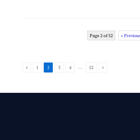
Page 2 of 52
« Previou
Previous
Next
…
1
2
3
4
52