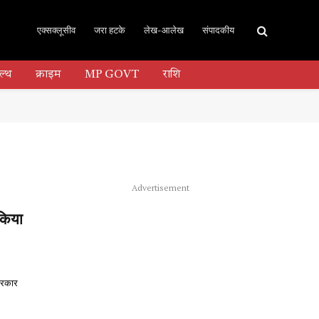
एक्सक्लूसीव
जरा हटके
लेख-आलेख
संपादकीय
ल्थ
क्राइम
MP GOVT
राशि
Advertisement
किया
 सरकार