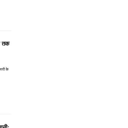
ये तक
कारी के
पानी;