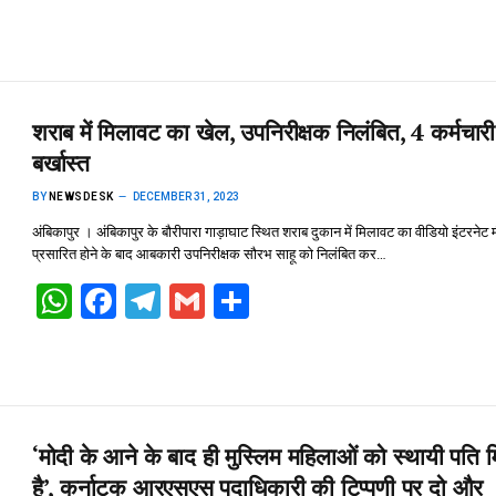
h
a
el
m
h
at
ce
e
ail
ar
s
b
gr
e
A
o
a
शराब में मिलावट का खेल, उपनिरीक्षक निलंबित, 4 कर्मचारी
p
o
m
बर्खास्त
p
k
BY
NEWSDESK
DECEMBER 31, 2023
अंबिकापुर । अंबिकापुर के बौरीपारा गाड़ाघाट स्थित शराब दुकान में मिलावट का वीडियो इंटरनेट मी
प्रसारित होने के बाद आबकारी उपनिरीक्षक सौरभ साहू को निलंबित कर…
W
F
T
G
S
h
a
el
m
h
at
ce
e
ail
ar
s
b
gr
e
A
o
a
‘मोदी के आने के बाद ही मुस्लिम महिलाओं को स्थायी पति 
p
o
m
है’, कर्नाटक आरएसएस पदाधिकारी की टिप्पणी पर दो और