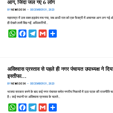
p
o
m
आग, जिंदा जल गए 6 लोग
p
k
BY
NEWSDESK
DECEMBER 31, 2023
महाराष्ट्र में उस वक्त हड़कंप मच गया, जब आधी रात को एक फैक्ट्री में अचानक आग लग गई 
ही देखते लाशें बिछ गईं. अधिकारियों…
W
F
T
G
S
h
a
el
m
h
at
ce
e
ail
ar
s
b
gr
e
A
o
a
अविश्वास प्रस्ताव से पहले ही नगर पंचायत उपाध्यक्ष ने दिय
p
o
m
इस्तीफा…
p
k
BY
NEWSDESK
DECEMBER 31, 2023
भाजपा सरकार बनने के बाद कई नगर पंचायत समेत नगरीय निकायों में उठा पटक की राजनीति च
है। कई स्थानों पर अविश्वास प्रस्ताव के चलते…
W
F
T
G
S