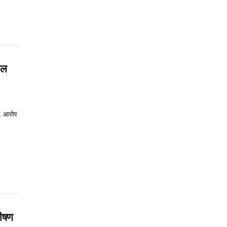
वल
ै. आरोप
भीषण