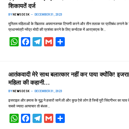
p
k
शिकायतें दर्ज
BY
NEWSDESK
DECEMBER 31, 2023
मुस्लिम महिलाओं के खिलाफ अपमानजनक टिप्पणी करने और तीन तलाक पर प्रतिबंध लगाने के
प्रधानमंत्री नरेंद्र मोदी की प्रशंसा करने के लिए कर्नाटक में आरएसएस के…
W
F
T
G
S
h
a
el
m
h
at
ce
e
ail
ar
s
b
gr
e
आतंकवादी मेरे साथ बलात्कार नहीं कर पाया क्योंकि! इजर
A
o
a
महिला की कहानी…
p
o
m
BY
NEWSDESK
DECEMBER 31, 2023
p
k
इजराइल और हमास के युद्ध ने हजारों जानें ली और कुछ ऐसे लोग है जिन्हें पूरी जिंदगीभर का घाव 
सबसे ज्यादा अत्याचार तो बंधक…
W
F
T
G
S
h
a
el
m
h