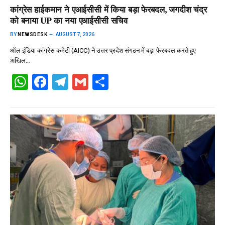
कांग्रेस हाईकमान ने एआईसीसी में किया बड़ा फेरबदल, जगदीश चंद्र
को बनाया UP का नया एआईसीसी सचिव
BY
NEWSDESK
AUGUST 7, 2026
ऑल इंडिया कांग्रेस कमेटी (AICC) ने उत्तर प्रदेश संगठन में बड़ा फेरबदल करते हुए
अखिल…
W
F
T
G
S
h
a
el
m
h
at
ce
e
ail
ar
s
b
gr
e
A
o
a
p
o
m
p
k