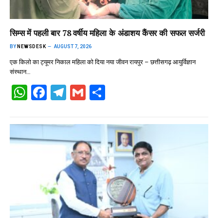
सिम्स में पहली बार 78 वर्षीय महिला के अंडाशय कैंसर की सफल सर्जरी
BY
NEWSDESK
AUGUST 7, 2026
एक किलो का ट्यूमर निकाल महिला को दिया नया जीवन रायपुर – छत्तीसगढ़ आयुर्विज्ञान
संस्थान…
W
F
T
G
S
h
a
el
m
h
at
ce
e
ail
ar
s
b
gr
e
A
o
a
p
o
m
p
k