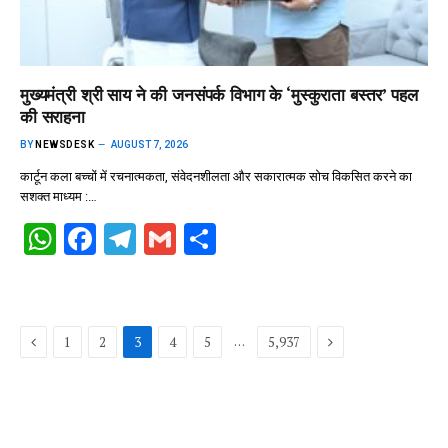
मुख्यमंत्री श्री साय ने की जनसंपर्क विभाग के ‘मुस्कुराता बस्तर’ पहल
की सराहना
BY
NEWSDESK
AUGUST 7, 2026
कार्टून कला बच्चों में रचनात्मकता, संवेदनशीलता और सकारात्मक सोच विकसित करने का
सशक्त माध्यम :…
W
F
T
G
S
h
a
el
m
h
at
ce
e
ail
ar
s
b
gr
e
Previous
Next
…
1
2
3
4
5
5,937
A
o
a
p
o
m
p
k