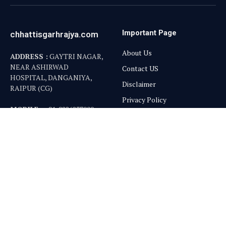
Important Page
chhattisgarhrajya.com
About Us
ADDRESS :
GAYTRI NAGAR,
NEAR ASHIRWAD
Contact US
HOSPITAL, DANGANIYA,
Disclaimer
RAIPUR (CG)
Privacy Policy
MOBILE :
+91-9826237000
EMAIL :
info@chhattisgarhrajya.com
गैलरी