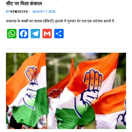
सीट पर मिला कंकाल
BY
NEWSDESK
AUGUST 7, 2026
लखनऊ के बख्शी का तालाब (बीकेटी) इलाके में गुरुवार देर रात एक दर्दनाक हादसे में…
W
F
T
G
S
h
a
el
m
h
at
ce
e
ail
ar
s
b
gr
e
A
o
a
p
o
m
p
k