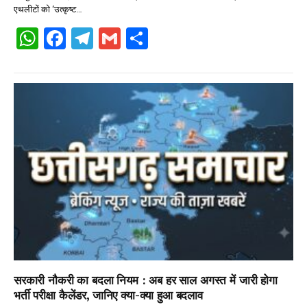
एथलीटों को ‘उत्कृष्ट…
W
F
T
G
S
h
a
el
m
h
at
ce
e
ail
ar
s
b
gr
e
A
o
a
p
o
m
p
k
सरकारी नौकरी का बदला नियम : अब हर साल अगस्त में जारी होगा
भर्ती परीक्षा कैलेंडर, जानिए क्या-क्या हुआ बदलाव