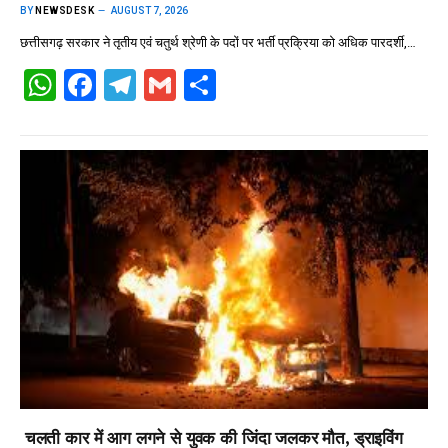
BY
NEWSDESK
AUGUST 7, 2026
छत्तीसगढ़ सरकार ने तृतीय एवं चतुर्थ श्रेणी के पदों पर भर्ती प्रक्रिया को अधिक पारदर्शी,…
W
F
T
G
S
h
a
el
m
h
at
ce
e
ail
ar
s
b
gr
e
A
o
a
p
o
m
p
k
चलती कार में आग लगने से युवक की जिंदा जलकर मौत, ड्राइविंग