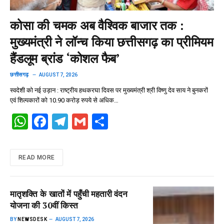
कोसा की चमक अब वैश्विक बाजार तक :
मुख्यमंत्री ने लॉन्च किया छत्तीसगढ़ का प्रीमियम
हैंडलूम ब्रांड ‘कोशल फैब’
छत्तीसगढ़
AUGUST 7, 2026
स्वदेशी को नई उड़ान : राष्ट्रीय हथकरघा दिवस पर मुख्यमंत्री श्री विष्णु देव साय ने बुनकरों
एवं शिल्पकारों को 10.90 करोड़ रुपये से अधिक…
W
F
T
G
S
h
a
el
m
h
at
ce
e
ail
ar
READ MORE
s
b
gr
e
A
o
a
मातृशक्ति के खातों में पहुँची महतारी वंदन
p
o
m
योजना की 30वीं किस्त
p
k
BY
NEWSDESK
AUGUST 7, 2026