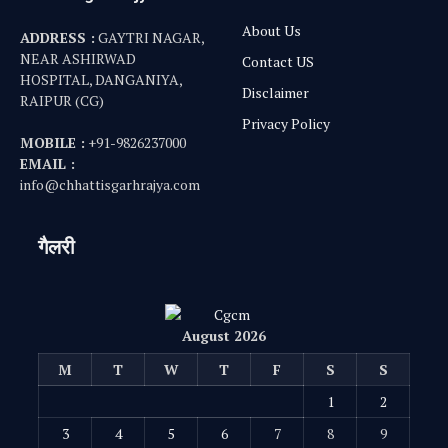
About Us
ADDRESS :
GAYTRI NAGAR,
NEAR ASHIRWAD
Contact US
HOSPITAL, DANGANIYA,
Disclaimer
RAIPUR (CG)
Privacy Policy
MOBILE :
+91-9826237000
EMAIL :
info@chhattisgarhrajya.com
गैलरी
August 2026
M
T
W
T
F
S
S
1
2
3
4
5
6
7
8
9