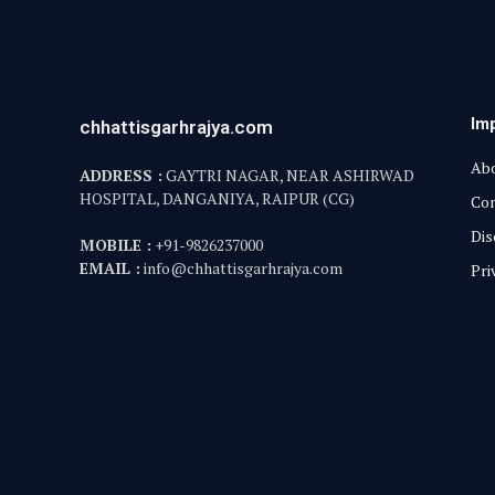
Im
chhattisgarhrajya.com
Abo
ADDRESS :
GAYTRI NAGAR, NEAR ASHIRWAD
HOSPITAL, DANGANIYA, RAIPUR (CG)
Con
Dis
MOBILE :
+91-9826237000
EMAIL :
info@chhattisgarhrajya.com
Pri