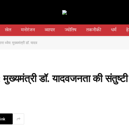
खेल
मनोरंजन
व्यापार
ज्योतिष
तकनीकी
धर्म
हे
ारा ध्येय: मुख्यमंत्री डॉ. यादव
 मुख्यमंत्री डॉ. यादव​जनता की संतुष्टी ह
ink