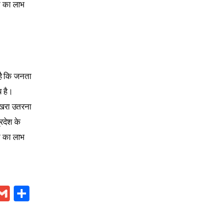
न का लाभ
।
5
है कि जनता
य है।
 खरा उतरना
रदेश के
न का लाभ
।
5
App
ebook
elegram
Gmail
Share