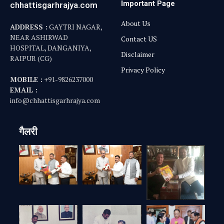
Important Page
chhattisgarhrajya.com
About Us
ADDRESS :
GAYTRI NAGAR,
NEAR ASHIRWAD
Contact US
HOSPITAL, DANGANIYA,
Disclaimer
RAIPUR (CG)
Privacy Policy
MOBILE :
+91-9826237000
EMAIL :
info@chhattisgarhrajya.com
गैलरी