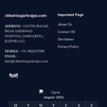
Important Page
chhattisgarhrajya.com
About Us
ADDRESS :
GAYTRI NAGAR,
NEAR ASHIRWAD
Contact US
HOSPITAL, DANGANIYA,
Disclaimer
RAIPUR (CG)
Privacy Policy
MOBILE :
+91-9826237000
EMAIL :
info@chhattisgarhrajya.com
गैलरी
August 2026
M
T
W
T
F
S
S