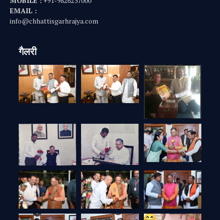
MOBILE :
+91-9826237000
EMAIL :
info@chhattisgarhrajya.com
गैलरी