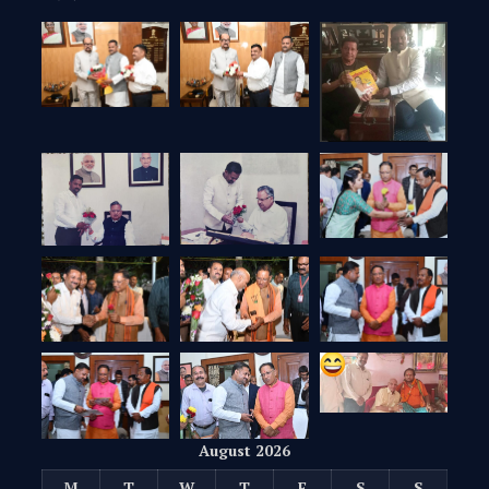
August 2026
M
T
W
T
F
S
S