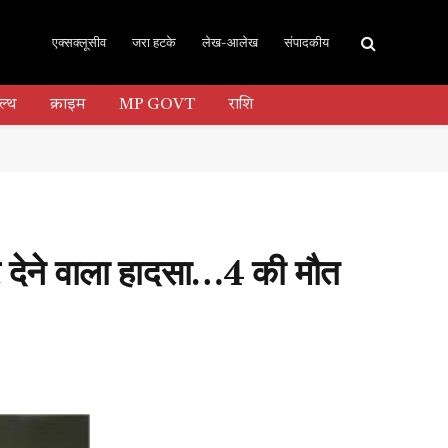
एक्सक्लूसीव
जरा हटके
लेख-आलेख
संपादकीय
ल्थ
क्राइम
MP GOVT
राशि
 कर देने वाला हादसा…4 की मौत