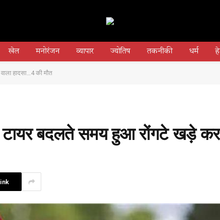
खेल
मनोरंजन
व्यापार
ज्योतिष
तकनीकी
धर्म
हे
ेने वाला हादसा…4 की मौत
ी में टायर बदलते समय हुआ रोंगटे खड़े
ink