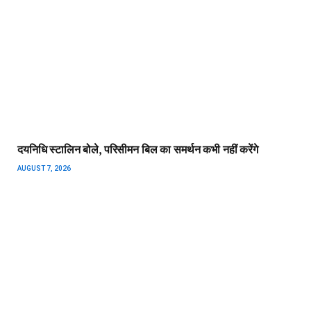
पसंद नहीं था बीवी का रील बनाना, लव मैरिज के 10 महीने बाद ही हत्या
कर भागा बिहार
AUGUST 7, 2026