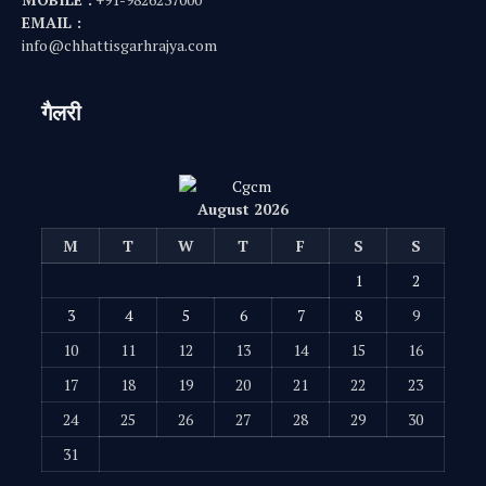
31
« Jul
© 2025
Chhattisgarhrajya.com
. All Rights Reserved.
Privacy Policy
Disclaimer
About Us