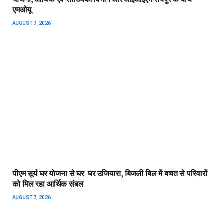
ADD A COMMENT
Important Page
chhattisgarhrajya.com
About Us
ADDRESS :
GAYTRI NAGAR,
NEAR ASHIRWAD
Contact US
HOSPITAL, DANGANIYA,
Disclaimer