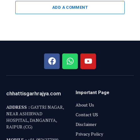
RAIPUR (CG)
Privacy Policy
MOBILE :
+91-9826237000
EMAIL :
info@chhattisgarhrajya.com
गैलरी
August 2026
M
T
W
T
F
S
S
1
2
3
4
5
6
7
8
9
10
11
12
13
14
15
16
17
18
19
20
21
22
23
24
25
26
27
28
29
30