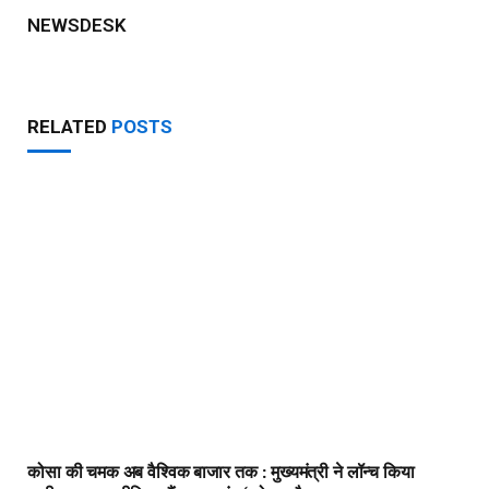
कोसा की चमक अब वैश्विक बाजार तक : मुख्यमंत्री ने लॉन्च किया
छत्तीसगढ़ का प्रीमियम हैंडलूम ब्रांड ‘कोशल फैब’
AUGUST 7, 2026
मातृशक्ति के खातों में पहुँची महतारी वंदन योजना की 30वीं किस्त
AUGUST 7, 2026