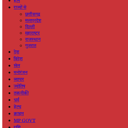
होम
राज्यों से
छत्तीसगढ़
मध्यप्रदेश
दिल्ली
महाराष्ट्र
राजस्थान
गुजरात
देश
विदेश
खेल
मनोरंजन
व्यापार
ज्योतिष
तकनीकी
धर्म
हेल्थ
क्राइम
MP GOVT
राशि