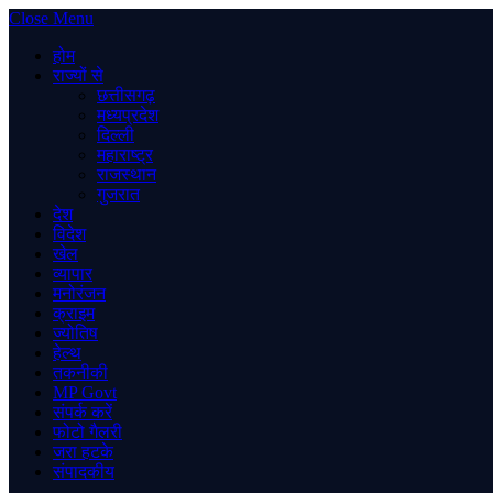
Close Menu
होम
राज्यों से
छत्तीसगढ़
मध्यप्रदेश
दिल्ली
महाराष्ट्र
राजस्थान
गुजरात
देश
विदेश
खेल
व्यापार
मनोरंजन
क्राइम
ज्योतिष
हेल्थ
तकनीकी
MP Govt
संपर्क करें
फोटो गैलरी
जरा हटके
संपादकीय