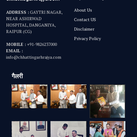
About Us
ADDRESS :
GAYTRI NAGAR,
NEAR ASHIRWAD
Contact US
HOSPITAL, DANGANIYA,
Disclaimer
RAIPUR (CG)
Privacy Policy
MOBILE :
+91-9826237000
EMAIL :
info@chhattisgarhrajya.com
गैलरी