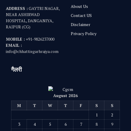
About Us
ADDRESS :
GAYTRI NAGAR,
NEAR ASHIRWAD
Contact US
HOSPITAL, DANGANIYA,
Disclaimer
RAIPUR (CG)
Privacy Policy
MOBILE :
+91-9826237000
EMAIL :
info@chhattisgarhrajya.com
गैलरी
August 2026
M
T
W
T
F
S
S
1
2
3
4
5
6
7
8
9