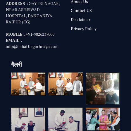
About Us
ADDRESS :
GAYTRI NAGAR,
NEAR ASHIRWAD
Contact US
HOSPITAL, DANGANIYA,
Disclaimer
RAIPUR (CG)
Privacy Policy
MOBILE :
+91-9826237000
EMAIL :
info@chhattisgarhrajya.com
गैलरी