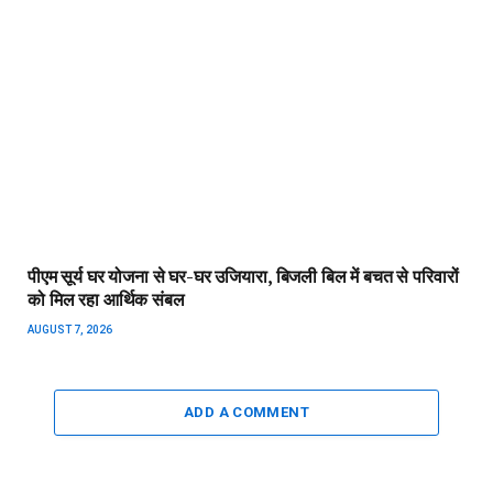
Important Page
chhattisgarhrajya.com
About Us
ADDRESS :
GAYTRI NAGAR,
NEAR ASHIRWAD
Contact US
HOSPITAL, DANGANIYA,
Disclaimer
RAIPUR (CG)
Privacy Policy
MOBILE :
+91-9826237000
EMAIL :
info@chhattisgarhrajya.com