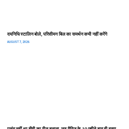
पसंद नहीं था बीवी का रील बनाना, लव मैरिज के 10 महीने बाद ही हत्या
कर भागा बिहार
AUGUST 7, 2026
योजना, आर्थिक एवं सांख्यिकी विभाग और आईआईएम रायपुर के बीच
एमओयू
AUGUST 7, 2026