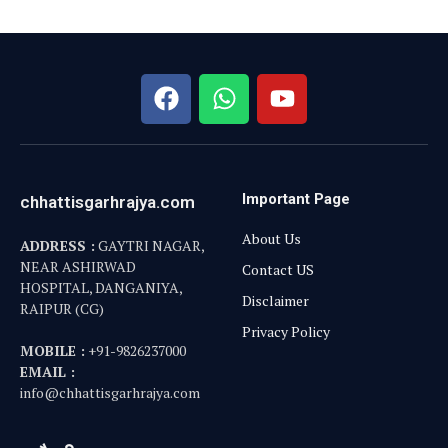
गैलरी
August 2026
M
T
W
T
F
S
S
1
2