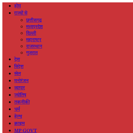
होम
राज्यों से
छत्तीसगढ़
मध्यप्रदेश
दिल्ली
महाराष्ट्र
राजस्थान
गुजरात
देश
विदेश
खेल
मनोरंजन
व्यापार
ज्योतिष
तकनीकी
धर्म
हेल्थ
क्राइम
MP GOVT