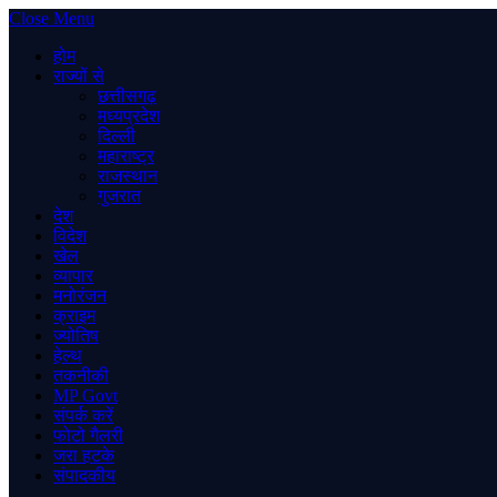
Close Menu
होम
राज्यों से
छत्तीसगढ़
मध्यप्रदेश
दिल्ली
महाराष्ट्र
राजस्थान
गुजरात
देश
विदेश
खेल
व्यापार
मनोरंजन
क्राइम
ज्योतिष
हेल्थ
तकनीकी
MP Govt
संपर्क करें
फोटो गैलरी
जरा हटके
संपादकीय