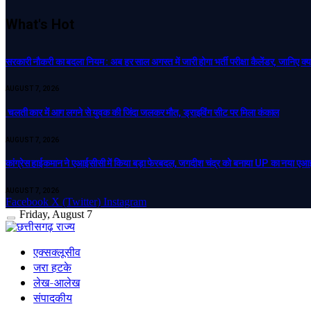
What's Hot
सरकारी नौकरी का बदला नियम : अब हर साल अगस्त में जारी होगा भर्ती परीक्षा कैलेंडर, जानिए क्
AUGUST 7, 2026
चलती कार में आग लगने से युवक की जिंदा जलकर मौत, ड्राइविंग सीट पर मिला कंकाल
AUGUST 7, 2026
कांग्रेस हाईकमान ने एआईसीसी में किया बड़ा फेरबदल, जगदीश चंद्र को बनाया UP का नया ए
AUGUST 7, 2026
Facebook
X (Twitter)
Instagram
Friday, August 7
एक्सक्लूसीव
जरा हटके
लेख-आलेख
संपादकीय