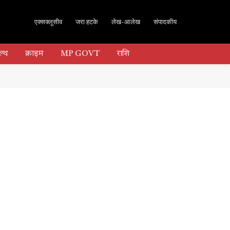
एक्सक्लूसीव
जरा हटके
लेख-आलेख
संपादकीय
ल्थ
क्राइम
MP GOVT
राशि