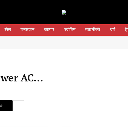
खेल
मनोरंजन
व्यापार
ज्योतिष
तकनीकी
धर्म
हे
 Tower AC…
nk