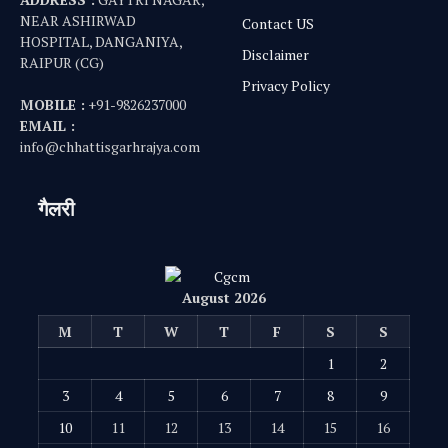
NEAR ASHIRWAD
Contact US
HOSPITAL, DANGANIYA,
Disclaimer
RAIPUR (CG)
Privacy Policy
MOBILE :
+91-9826237000
EMAIL :
info@chhattisgarhrajya.com
गैलरी
August 2026
M
T
W
T
F
S
S
1
2
3
4
5
6
7
8
9
10
11
12
13
14
15
16