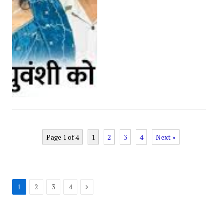
Page 1 of 4
1
2
3
4
Next »
Next
1
2
3
4