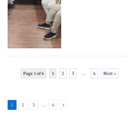
Page 1 of 6
1
2
3
…
6
Next »
Next
…
1
2
3
6