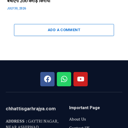
बचाएगी 200 करोड़ किराया
JULY 30, 2026
ADD A COMMENT
Important Page
chhattisgarhrajya.com
About Us
ADDRESS :
GAYTRI NAGAR,
NEAR ASHIRWAD
Contact US