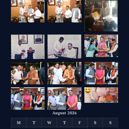
August 2026
M
T
W
T
F
S
S