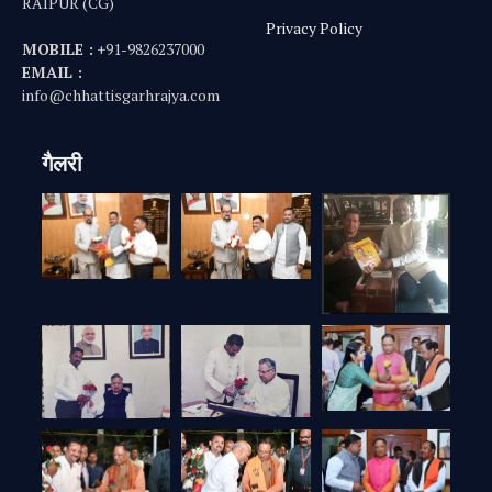
RAIPUR (CG)
Privacy Policy
MOBILE :
+91-9826237000
EMAIL :
info@chhattisgarhrajya.com
गैलरी