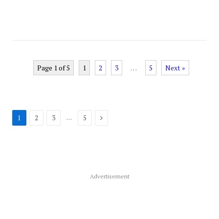
Page 1 of 5
1
2
3
…
5
Next »
Next
…
1
2
3
5
Advertisement