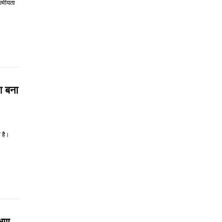
त्मीयता
ेश बना
ा है।
्षण