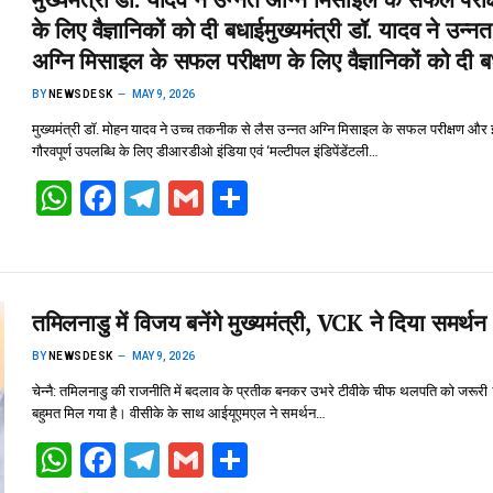
A
o
a
के लिए वैज्ञानिकों को दी बधाई​मुख्यमंत्री डॉ. यादव ने उन्नत
p
o
m
अग्नि मिसाइल के सफल परीक्षण के लिए वैज्ञानिकों को दी 
p
k
BY
NEWSDESK
MAY 9, 2026
मुख्यमंत्री डॉ. मोहन यादव ने उच्च तकनीक से लैस उन्नत अग्नि मिसाइल के सफल परीक्षण और
गौरवपूर्ण उपलब्धि के लिए डीआरडीओ इंडिया एवं ‘मल्टीपल इंडिपेंडेंटली…
W
F
T
G
S
h
a
el
m
h
at
ce
e
ail
ar
s
b
gr
e
तमिलनाडु में विजय बनेंगे मुख्यमंत्री, VCK ने दिया समर्थन
A
o
a
BY
NEWSDESK
MAY 9, 2026
p
o
m
चेन्नै: तमिलनाडु की राजनीति में बदलाव के प्रतीक बनकर उभरे टीवीके चीफ थलपति को जरूरी
p
k
बहुमत मिल गया है। वीसीके के साथ आईयूएमएल ने समर्थन…
W
F
T
G
S