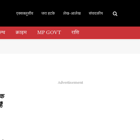
एक्सक्लूसीव
जरा हटके
लेख-आलेख
संपादकीय
ल्थ
क्राइम
MP GOVT
राशि
Advertisement
िक
ं