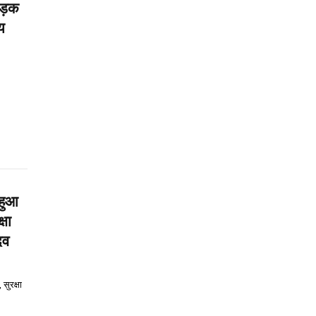
सड़क
य
 हुआ
्षा
ादव
सुरक्षा