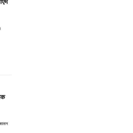
सीएम
ं।
निक
य शासन