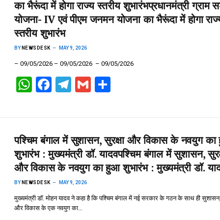
p
o
m
का भैरूंदा में होगा राज्य स्तरीय शुभारंभ​प्रधानमंत्री ग्राम 
p
k
योजना- IV एवं पीएम जनमन योजना का भैरूंदा में होगा राज्
स्तरीय शुभारंभ
BY
NEWSDESK
MAY 9, 2026
– 09/05/2026 – 09/05/2026 – 09/05/2026
W
F
T
G
S
h
a
el
m
h
at
ce
e
ail
ar
s
b
gr
e
पश्चिम बंगाल में सुशासन, सुरक्षा और विकास के नवयुग का
A
o
a
शुभारंभ : मुख्यमंत्री डॉ. यादव​पश्चिम बंगाल में सुशासन, सुरक
p
o
m
और विकास के नवयुग का हुआ शुभारंभ : मुख्यमंत्री डॉ. य
p
k
BY
NEWSDESK
MAY 9, 2026
मुख्यमंत्री डॉ. मोहन यादव ने कहा है कि पश्चिम बंगाल में नई सरकार के गठन के साथ ही सुशासन, 
और विकास के एक नवयुग का…