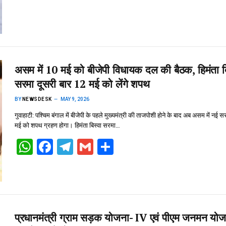
h
a
el
m
h
at
ce
e
ail
ar
s
b
gr
e
A
o
a
p
o
m
असम में 10 मई को बीजेपी विधायक दल की बैठक, हिमंता बि
p
k
सरमा दूसरी बार 12 मई को लेंगे शपथ
BY
NEWSDESK
MAY 9, 2026
गुवाहाटी: पश्चिम बंगाल में बीजेपी के पहले मुख्यमंत्री की ताजपोशी होने के बाद अब असम में नई
मई को शपथ ग्रहण होगा। हिमंता बिस्वा सरमा…
W
F
T
G
S
h
a
el
m
h
at
ce
e
ail
ar
s
b
gr
e
A
o
a
प्रधानमंत्री ग्राम सड़क योजना- IV एवं पीएम जनमन यो