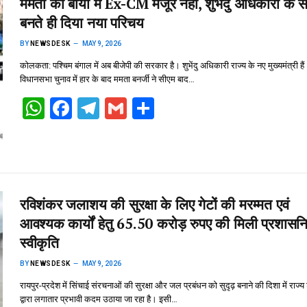
ममता को बायो में Ex-CM मंजूर नहीं, शुभेंदु अधिकारी के 
A
o
a
बनते ही दिया नया परिचय
p
o
m
BY
NEWSDESK
MAY 9, 2026
p
k
कोलकता: पश्चिम बंगाल में अब बीजेपी की सरकार है। शुभेंदु अधिकारी राज्य के नए मुख्यमंत्री है
विधानसभा चुनाव में हार के बाद ममता बनर्जी ने सीएम बाद…
W
F
T
G
S
h
a
el
m
h
at
ce
e
ail
ar
s
b
gr
e
A
o
a
रविशंकर जलाशय की सुरक्षा के लिए गेटों की मरम्मत एवं
p
o
m
आवश्यक कार्यों हेतु 65.50 करोड़ रुपए की मिली प्रशास
p
k
स्वीकृति
BY
NEWSDESK
MAY 9, 2026
रायपुर-प्रदेश में सिंचाई संरचनाओं की सुरक्षा और जल प्रबंधन को सुदृढ़ बनाने की दिशा में राज्
द्वारा लगातार प्रभावी कदम उठाया जा रहा है। इसी…