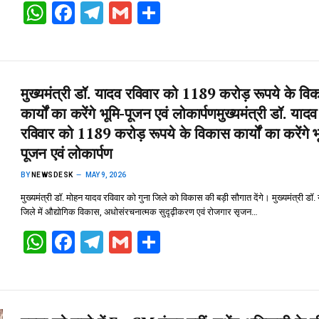
W
F
T
G
S
h
a
el
m
h
at
ce
e
ail
ar
s
b
gr
e
मुख्यमंत्री डॉ. यादव रविवार को 1189 करोड़ रूपये के वि
A
o
a
कार्यों का करेंगे भूमि-पूजन एवं लोकार्पण​मुख्यमंत्री डॉ. यादव
p
o
m
रविवार को 1189 करोड़ रूपये के विकास कार्यों का करेंगे भ
p
k
पूजन एवं लोकार्पण
BY
NEWSDESK
MAY 9, 2026
मुख्यमंत्री डॉ. मोहन यादव रविवार को गुना जिले को विकास की बड़ी सौगात देंगे। मुख्यमंत्री डॉ.
जिले में औद्योगिक विकास, अधोसंरचनात्मक सुदृढ़ीकरण एवं रोजगार सृजन…
W
F
T
G
S
h
a
el
m
h
at
ce
e
ail
ar
s
b
gr
e