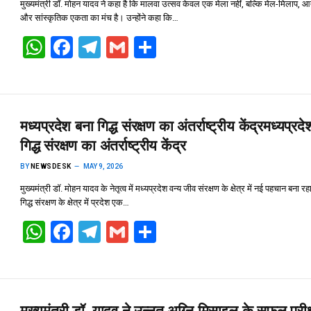
मुख्यमंत्री डॉ. मोहन यादव ने कहा है कि मालवा उत्सव केवल एक मेला नहीं, बल्कि मेल-मिलाप, आ
और सांस्कृतिक एकता का मंच है। उन्होंने कहा कि…
W
F
T
G
S
h
a
el
m
h
at
ce
e
ail
ar
s
b
gr
e
मध्यप्रदेश बना गिद्ध संरक्षण का अंतर्राष्ट्रीय केंद्र​मध्यप्रद
A
o
a
गिद्ध संरक्षण का अंतर्राष्ट्रीय केंद्र
p
o
m
BY
NEWSDESK
MAY 9, 2026
p
k
मुख्यमंत्री डॉ. मोहन यादव के नेतृत्व में मध्यप्रदेश वन्य जीव संरक्षण के क्षेत्र में नई पहचान बना रह
गिद्ध संरक्षण के क्षेत्र में प्रदेश एक…
W
F
T
G
S
h
a
el
m
h
at
ce
e
ail
ar
s
b
gr
e
मुख्यमंत्री डॉ. यादव ने उन्नत अग्नि मिसाइल के सफल परीक