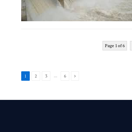
Page 1 of 6
Next
…
1
2
3
6