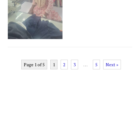
Page 1 of 5
1
2
3
…
5
Next »
Next
…
1
2
3
5
Advertisement