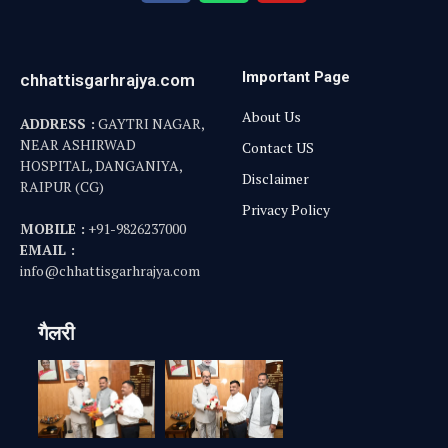
Important Page
chhattisgarhrajya.com
About Us
ADDRESS :
GAYTRI NAGAR,
NEAR ASHIRWAD
Contact US
HOSPITAL, DANGANIYA,
Disclaimer
RAIPUR (CG)
Privacy Policy
MOBILE :
+91-9826237000
EMAIL :
info@chhattisgarhrajya.com
गैलरी