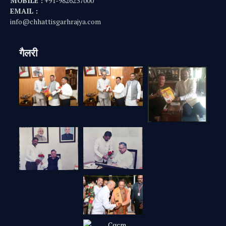
MOBILE :
+91-9826237000
EMAIL :
info@chhattisgarhrajya.com
गैलरी