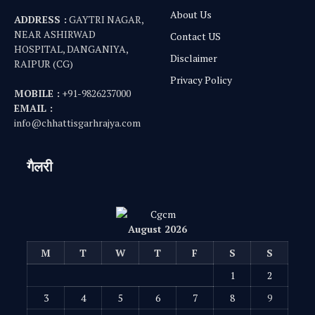
About Us
ADDRESS :
GAYTRI NAGAR,
NEAR ASHIRWAD
Contact US
HOSPITAL, DANGANIYA,
Disclaimer
RAIPUR (CG)
Privacy Policy
MOBILE :
+91-9826237000
EMAIL :
info@chhattisgarhrajya.com
गैलरी
August 2026
M
T
W
T
F
S
S
1
2
3
4
5
6
7
8
9