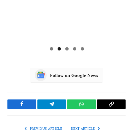
PREVIOUS ARTICLE
NEXT ARTICLE
कोटा में हाईटेंशन लाइन का इंसुलेटर
विक्रोली में मुंबई-अहमदाबाद बुलेट ट्रेन
फटने से महिला की मौत, 9 झुलसे
की सुरंग के लिए उतारी गई सबसे बड़ी
TBM
NEWSDESK
RELATED
POSTS