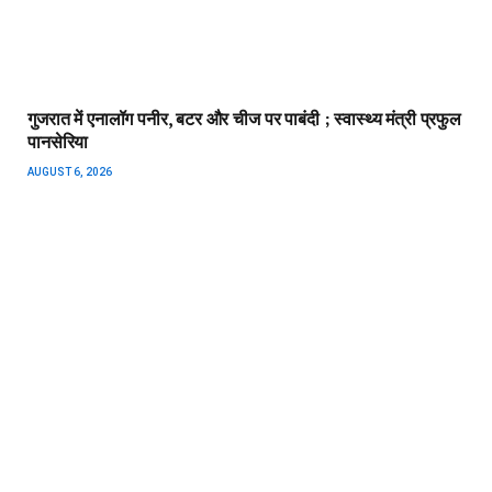
‘पैसे नहीं हैं तो मर जाओ’, सूरत में कारोबारी को सुसाइड के लिए मजबूर
करने वाले 3 दोस्त गिरफ्तार
AUGUST 5, 2026
वायरस से हाहाकार, 22 मौतें, 35 से ज्यादा बच्चे भर्ती, राजकोट, गांधीनगर
और सूरत समेत चांदीपुरा प्रभावित