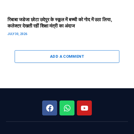
Important Page
chhattisgarhrajya.com
About Us
ADDRESS :
GAYTRI NAGAR,
NEAR ASHIRWAD
Contact US
HOSPITAL, DANGANIYA,
Disclaimer
RAIPUR (CG)
Privacy Policy
MOBILE :
+91-9826237000
EMAIL :
info@chhattisgarhrajya.com
गैलरी
August 2026
M
T
W
T
F
S
S