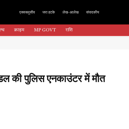
एक्सक्लूसीव
जरा हटके
लेख-आलेख
संपादकीय
ल्थ
क्राइम
MP GOVT
राशि
ंडल की पुलिस एनकाउंटर में मौत