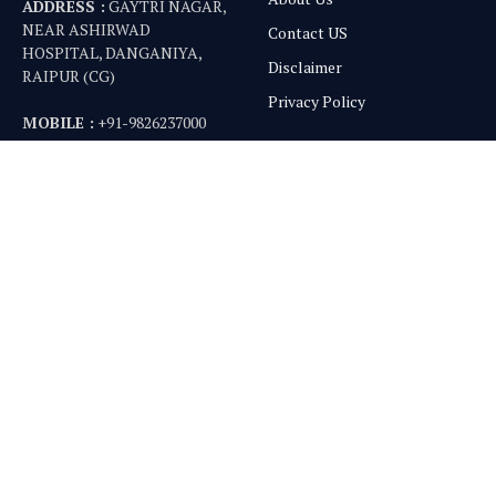
ADDRESS :
GAYTRI NAGAR,
NEAR ASHIRWAD
Contact US
HOSPITAL, DANGANIYA,
Disclaimer
RAIPUR (CG)
Privacy Policy
MOBILE :
+91-9826237000
EMAIL :
info@chhattisgarhrajya.com
गैलरी