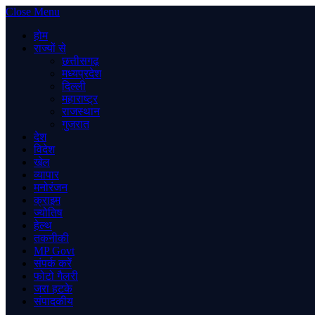
Close Menu
होम
राज्यों से
छत्तीसगढ़
मध्यप्रदेश
दिल्ली
महाराष्ट्र
राजस्थान
गुजरात
देश
विदेश
खेल
व्यापार
मनोरंजन
क्राइम
ज्योतिष
हेल्थ
तकनीकी
MP Govt
संपर्क करें
फोटो गैलरी
जरा हटके
संपादकीय