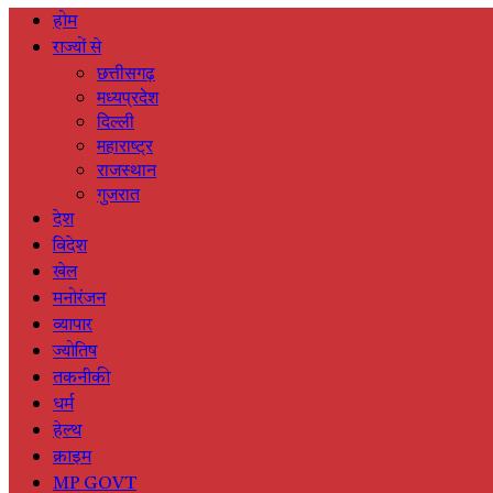
होम
राज्यों से
छत्तीसगढ़
मध्यप्रदेश
दिल्ली
महाराष्ट्र
राजस्थान
गुजरात
देश
विदेश
खेल
मनोरंजन
व्यापार
ज्योतिष
तकनीकी
धर्म
हेल्थ
क्राइम
MP GOVT