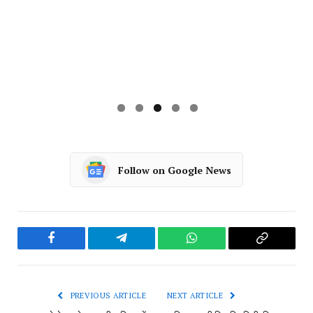
PREVIOUS ARTICLE
NEXT ARTICLE
भारत ने नेपाल के साथ सीमा विवाद में
पाकिस्तान की फिर किरकिरी, बिना
तीसरे पक्ष की भूमिका को किया खारिज,
परमिशन के जापान में बना दी मस्जिद,
कहा कि मुद्दे द्विपक्षीय बातचीत से ही
ध्वस्त करने की तैयारी में प्रशासन
सुलझाएंगे
NEWSDESK
RELATED
POSTS