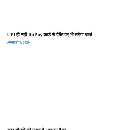
कार डीलरों की मनमानी : कानून हैं पर…
AUGUST 7, 2026
भारत की महारत्न कंपनी को बड़ी कामयाबी, सबसे बड़े ऑयल रिजर्व से
मिली तेल निकालने की आजादी
AUGUST 6, 2026