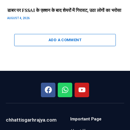
Important Page
chhattisgarhrajya.com
About Us
ADDRESS :
GAYTRI NAGAR,
NEAR ASHIRWAD
Contact US
HOSPITAL, DANGANIYA,
Disclaimer
RAIPUR (CG)
Privacy Policy
MOBILE :
+91-9826237000
EMAIL :
info@chhattisgarhrajya.com
गैलरी
August 2026
M
T
W
T
F
S
S
1
2