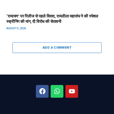
Important Page
chhattisgarhrajya.com
About Us
ADDRESS :
GAYTRI NAGAR,
NEAR ASHIRWAD
Contact US
HOSPITAL, DANGANIYA,
Disclaimer
RAIPUR (CG)
Privacy Policy
MOBILE :
+91-9826237000
EMAIL :
info@chhattisgarhrajya.com
गैलरी
August 2026
M
T
W
T
F
S
S