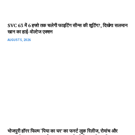
भोजपुरी हॉरर फिल्म ‘पिया का घर’ का फर्स्ट लुक रिलीज, रोमांच और
रहस्य से भरपूर नजर आई काजल राघवानी की फिल्म की पहली झलक…
AUGUST 5, 2026
‘भद्दे और डबल मीनिंग जोक्स सभ्य समाज में स्वीकार नहीं’-उदयनिधि
स्टालिन कंट्रोवर्सी पर Kangana Ranaut ने दिया रिएक्शन
AUGUST 5, 2026