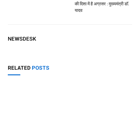
SVC 63 में 6 हफ्ते तक चलेगी फाइटिंग सीन्स की शूटिंग?, दिखेगा सलमान
खान का हाई-वोल्टेज एक्शन
AUGUST 5, 2026