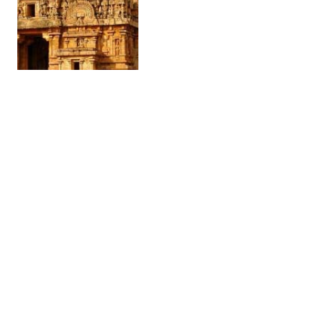
Page 1 of 3
1
2
3
Next »
Next
1
2
3