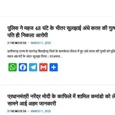
at
ce
e
ail
ar
s
b
gr
e
A
o
a
p
o
m
पुलिस ने महज 48 घंटे के भीतर सुलझाई अंधे कत्ल की गुत्
p
k
पति ही निकला आरोपी
BY
NEWSDESK
MARCH 11, 2023
छत्तीसगढ़ राज्य के सारंगढ़ बिलाईगढ़ जिले के बरमकेला लेंधरा में हुए अंधे कत्ल की गुत्थी को पुल
महज 48 घंटे के अंदर सुलझा लिया। दरअसल…
W
F
T
G
S
h
a
el
m
h
at
ce
e
ail
ar
s
b
gr
e
प्रधानमंत्री नरेंद्र मोदी के काफिले में शामिल कमांडो को 
A
o
a
सामने आई अहम जानकारी
p
o
m
BY
NEWSDESK
MARCH 11, 2023