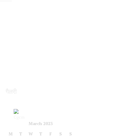
गैलरी
March 2023
M
T
W
T
F
S
S