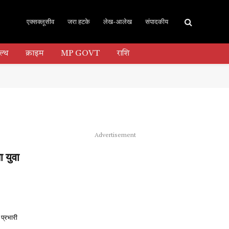
एक्सक्लूसीव
जरा हटके
लेख-आलेख
संपादकीय
ल्थ
क्राइम
MP GOVT
राशि
Advertisement
ा युवा
प्रभारी