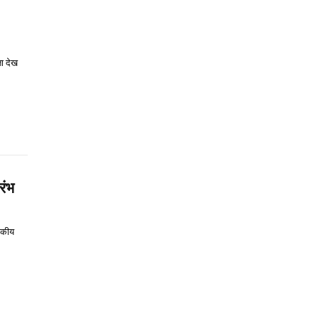
ता देख
रंभ
ासकीय