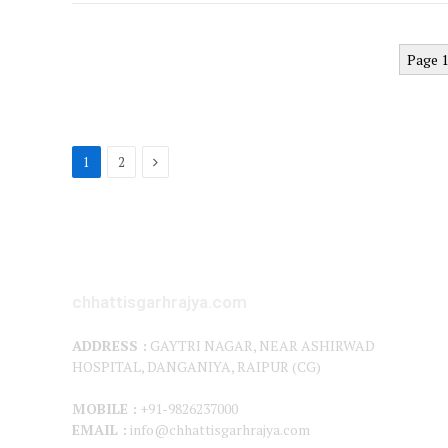
Page 1
Next
1
2
chhattisgarhrajya.com
ADDRESS :
GAYTRI NAGAR, NEAR ASHIRWAD
HOSPITAL, DANGANIYA, RAIPUR (CG)
MOBILE :
+91-9826237000
EMAIL :
info@chhattisgarhrajya.com