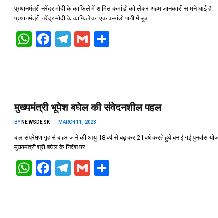
p
k
प्रधानमंत्री नरेंद्र मोदी के काफिले में शामिल कमांडो को लेकर अहम जानकारी सामने आई है.
प्रधानमंत्री नरेंद्र मोदी के काफिले का एक कमांडो पानी में डूब…
W
F
T
G
S
h
a
el
m
h
at
ce
e
ail
ar
s
b
gr
e
A
o
a
मुख्यमंत्री भूपेश बघेल की संवेदनशील पहल
p
o
m
BY
NEWSDESK
MARCH 11, 2023
p
k
बाल संप्रेक्षण गृह से बाहर जाने की आयु 18 वर्ष से बढ़ाकर 21 वर्ष करते हुये बनाई गई पुनर्वास यो
मुख्यमंत्री श्री बघेल के निर्देश पर…
W
F
T
G
S
h
a
el
m
h
at
ce
e
ail
ar
s
b
gr
e