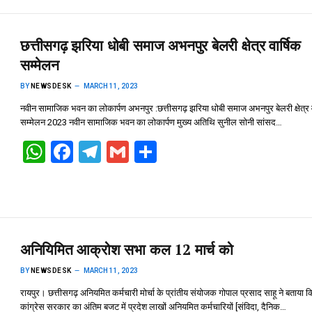
A
o
a
p
o
m
छत्तीसगढ़ झरिया धोबी समाज अभनपुर बेलरी क्षेत्र वार्षिक
p
k
सम्मेलन
BY
NEWSDESK
MARCH 11, 2023
नवीन सामाजिक भवन का लोकार्पण अभनपुर :छत्तीसगढ़ झरिया धोबी समाज अभनपुर बेलरी क्षेत्र व
सम्मेलन 2023 नवीन सामाजिक भवन का लोकार्पण मुख्य अतिथि सुनील सोनी सांसद…
W
F
T
G
S
h
a
el
m
h
at
ce
e
ail
ar
s
b
gr
e
A
o
a
अनियिमित आक्रोश सभा कल 12 मार्च को
p
o
m
BY
NEWSDESK
MARCH 11, 2023
p
k
रायपुर। छत्तीसगढ़ अनियमित कर्मचारी मोर्चा के प्रांतीय संयोजक गोपाल प्रसाद साहू ने बताया क
कांग्रेस सरकार का अंतिम बजट में प्रदेश लाखों अनियमित कर्मचारियों [संविदा, दैनिक…