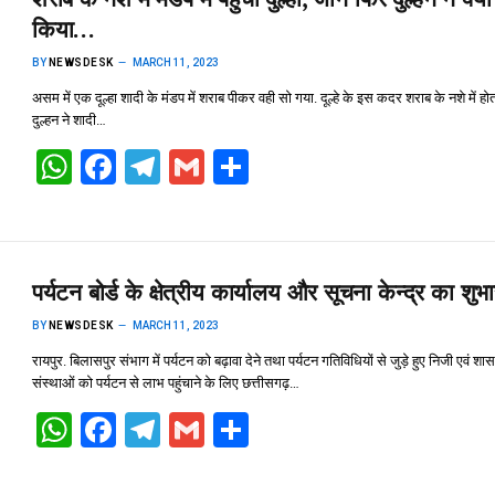
p
k
किया…
BY
NEWSDESK
MARCH 11, 2023
असम में एक दूल्हा शादी के मंडप में शराब पीकर वही सो गया. दूल्हे के इस कदर शराब के नशे में हो
दुल्हन ने शादी…
W
F
T
G
S
h
a
el
m
h
at
ce
e
ail
ar
s
b
gr
e
पर्यटन बोर्ड के क्षेत्रीय कार्यालय और सूचना केन्द्र का शुभा
A
o
a
BY
NEWSDESK
MARCH 11, 2023
p
o
m
रायपुर. बिलासपुर संभाग में पर्यटन को बढ़ावा देने तथा पर्यटन गतिविधियों से जुड़े हुए निजी एवं श
p
k
संस्थाओं को पर्यटन से लाभ पहुंचाने के लिए छत्तीसगढ़…
W
F
T
G
S
h
a
el
m
h