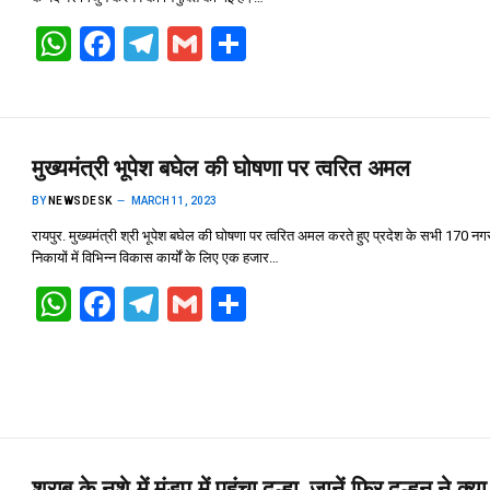
W
F
T
G
S
h
a
el
m
h
at
ce
e
ail
ar
s
b
gr
e
मुख्यमंत्री भूपेश बघेल की घोषणा पर त्वरित अमल
A
o
a
BY
NEWSDESK
MARCH 11, 2023
p
o
m
रायपुर. मुख्यमंत्री श्री भूपेश बघेल की घोषणा पर त्वरित अमल करते हुए प्रदेश के सभी 170 नग
p
k
निकायों में विभिन्न विकास कार्यों के लिए एक हजार…
W
F
T
G
S
h
a
el
m
h
at
ce
e
ail
ar
s
b
gr
e
A
o
a
p
o
m
शराब के नशे में मंडप में पहुंचा दुल्हा, जानें फिर दुल्हन ने क्या