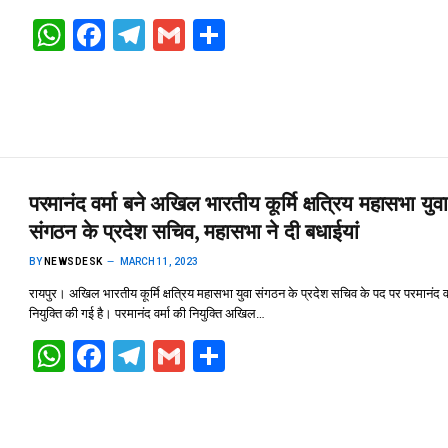
W
F
T
G
S
h
a
el
m
h
at
ce
e
ail
ar
s
b
gr
e
A
o
a
p
o
m
परमानंद वर्मा बने अखिल भारतीय कूर्मि क्षत्रिय महासभा युवा
p
k
संगठन के प्रदेश सचिव, महासभा ने दी बधाईयां
BY
NEWSDESK
MARCH 11, 2023
रायपुर। अखिल भारतीय कूर्मि क्षत्रिय महासभा युवा संगठन के प्रदेश सचिव के पद पर परमानंद वर
नियुक्ति की गई है। परमानंद वर्मा की नियुक्ति अखिल…
W
F
T
G
S
h
a
el
m
h
at
ce
e
ail
ar