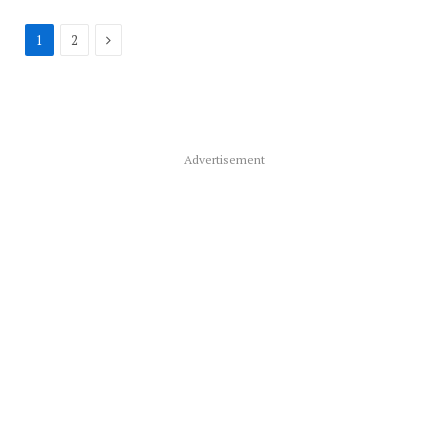
Next
1
2
Advertisement