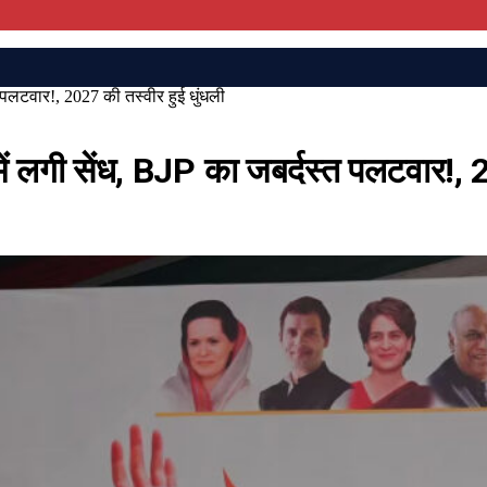
्त पलटवार!, 2027 की तस्वीर हुई धुंधली
 में लगी सेंध, BJP का जबर्दस्त पलटवार!,