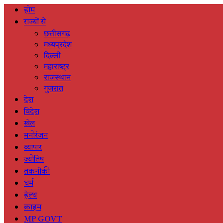
होम
राज्यों से
छत्तीसगढ़
मध्यप्रदेश
दिल्ली
महाराष्ट्र
राजस्थान
गुजरात
देश
विदेश
खेल
मनोरंजन
व्यापार
ज्योतिष
तकनीकी
धर्म
हेल्थ
क्राइम
MP GOVT