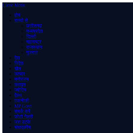
Close Menu
होम
राज्यों से
छत्तीसगढ़
मध्यप्रदेश
दिल्ली
महाराष्ट्र
राजस्थान
गुजरात
देश
विदेश
खेल
व्यापार
मनोरंजन
क्राइम
ज्योतिष
हेल्थ
तकनीकी
MP Govt
संपर्क करें
फोटो गैलरी
जरा हटके
संपादकीय