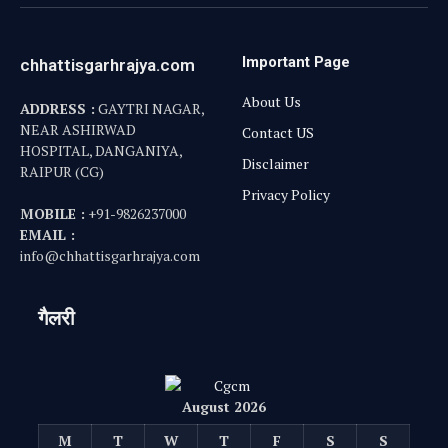
Important Page
chhattisgarhrajya.com
About Us
ADDRESS :
GAYTRI NAGAR,
NEAR ASHIRWAD
Contact US
HOSPITAL, DANGANIYA,
Disclaimer
RAIPUR (CG)
Privacy Policy
MOBILE :
+91-9826237000
EMAIL :
info@chhattisgarhrajya.com
गैलरी
August 2026
M
T
W
T
F
S
S